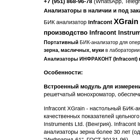
+7 (951) 868-96-78
(WhatsApp, Telegr
Анализаторы в наличии и под зак
XGrain
БИК анализатор
Infracont
производство Infracont Instru
Портативный
БИК-анализатор для опе
зерна, масличных, муки
в лаборатории 
Анализаторы ИНФРАКОНТ (Infracont) в
Особенности:
Встроенный модуль для измерен
решетчатый монохроматор, обеспеч
Infracont XGrain - настольный БИК-
качественных показателей цельного 
Instruments Ltd. (Венгрия). Infracon
анализаторы зерна более 30 лет (о
"Инфрапид-61", ГОСТ 30131-96).