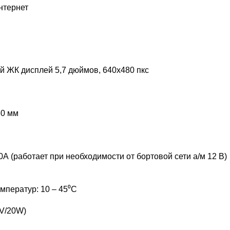
нтернет
 ЖК дисплей 5,7 дюймов, 640x480 пкс
30 мм
0А (работает при необходимости от бортовой сети а/м 12 В)
мператур: 10 – 45⁰C
2V/20W)