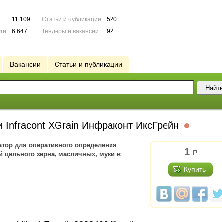
11 109
Статьи и публикации:
520
ги:
6 647
Тендеры и вакансии:
92
Вакансии
Статьи и публикации
и Infracont XGrain Инфраконт ИксГрейн
атор для оперативного определения
1
р.
й цельного зерна, масличных, муки в
Купить