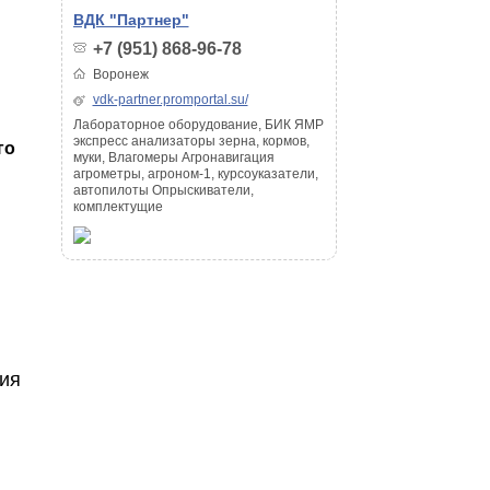
ВДК "Партнер"
+7 (951) 868-96-78
Воронеж
vdk-partner.promportal.su/
Лабораторное оборудование, БИК ЯМР
экспресс анализаторы зерна, кормов,
го
муки, Влагомеры Агронавигация
агрометры, агроном-1, курсоуказатели,
автопилоты Опрыскиватели,
комплектущие
ния