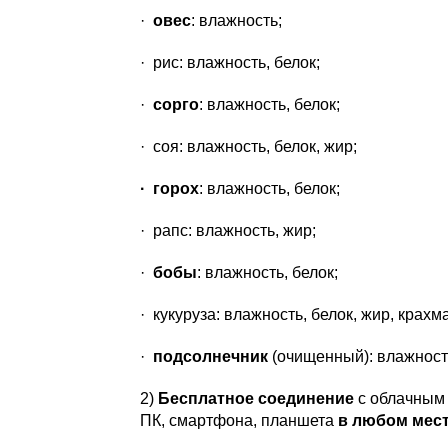
·
овес
: влажность;
· рис: влажность, белок;
·
сорго
: влажность, белок;
· соя: влажность, белок, жир;
· горох
: влажность, белок;
· рапс: влажность, жир;
·
бобы
: влажность, белок;
· кукуруза: влажность, белок, жир, крахм
·
подсолнечник
(очищенный): влажность
2)
Бесплатное соединение
с облачным 
ПК, смартфона, планшета
в любом мес