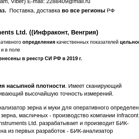
am, Viber) E-mail: 2288409@mail.ru
аз.
Поставка, доставка
во все регионы
РФ
ments Ltd. ((Инфраконт, Венгрия)
ративного
определения
качественных показателей
цельно
и в поле
несены в реестр СИ РФ в 2019 г.
ия насыпной плотности
. Имеет сканирующий
ивающий высочайшую точность измерений.
анализатор зерна и муки для оперативного определе
зерна, масличных - производство компании Infracont
t Instruments Ltd. разрабатывает и производит БИК-
дна из первых разработок - БИК-анализатор