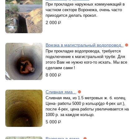
При прокладке наружных коммуникаций в
частном секторе Воронежа, очень часто
приходится делать прокол.
2 000
р.
Врезка в магистральный водопровод.
При прокладке водопровода, требуется
подключение к магистральной трубе. Для
этого Вам не нужно кого-то искать. Мы все
сделаем сами !
8 000
р.
Сливная яма .
Сливная яма, из 1.5 метровых ж. б. колец.
Цена- работы 5000 р кольцо(до 4-рех шт.),
после 4-рех, цена работы увеличивается на
1000 р. за каждое кольцо.
5 000
р.
Разводка в доме.