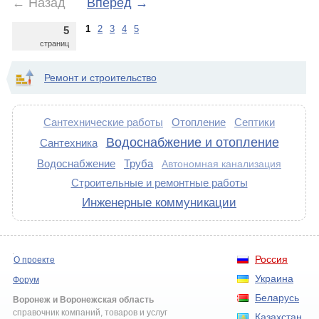
←
Назад
Вперед
→
1
2
3
4
5
5
страниц
Ремонт и строительство
Сантехнические работы
Отопление
Септики
Водоснабжение и отопление
Сантехника
Водоснабжение
Труба
Автономная канализация
Строительные и ремонтные работы
Инженерные коммуникации
Россия
О проекте
Украина
Форум
Беларусь
Воронеж и Воронежская область
справочник компаний, товаров и услуг
Казахстан