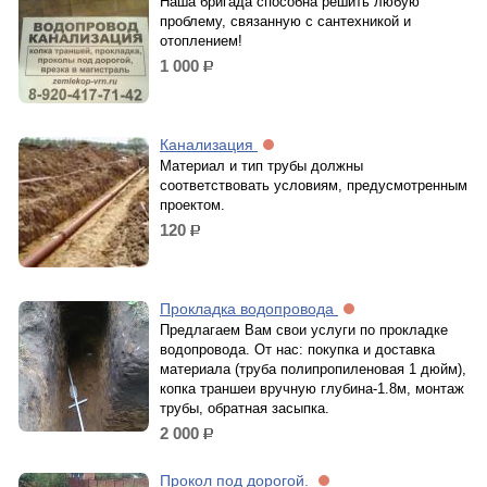
Наша бригада способна решить любую
проблему, связанную с сантехникой и
отоплением!
1 000
р.
Канализация
Материал и тип трубы должны
соответствовать условиям, предусмотренным
проектом.
120
р.
Прокладка водопровода
Предлагаем Вам свои услуги по прокладке
водопровода. От нас: покупка и доставка
материала (труба полипропиленовая 1 дюйм),
копка траншеи вручную глубина-1.8м, монтаж
трубы, обратная засыпка.
2 000
р.
Прокол под дорогой.