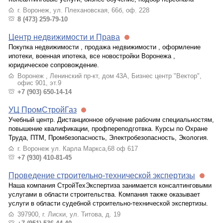
г. Воронеж, ул. Плехановская, 66б, оф. 228
8 (473) 259-79-10
Центр недвижимости и Права
Покупка недвижимости , продажа недвижимости , оформление
ипотеки, военная ипотека, все новостройки Воронежа ,
юридическое сопровождение.
Воронеж , Ленинский пр-кт, дом 43А, Бизнес центр "Вектор",
офис 901, эт.9
+7 (903) 650-14-14
УЦ ПромСтройГаз
Учебный центр. Дистанционное обучение рабочим специальностям,
повышение квалификации, профпереподготвка. Курсы по Охране
Труда, ПТМ, Промбезопасность, Электробезопасность, Экология.
г. Воронеж ул. Карла Маркса,68 оф 617
+7 (930) 410-81-45
Проведение строительно-технической экспертизы
Наша компания СтройТехЭкспертиза занимается консалтинговыми
услугами в области строительства. Компания также оказывает
услуги в области судебной строительно-технической экспертизы.
397900, г. Лиски, ул. Титова, д. 19